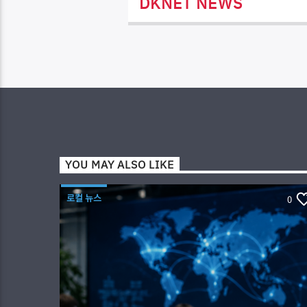
DKNET NEWS
YOU MAY ALSO LIKE
로컬 뉴스
0