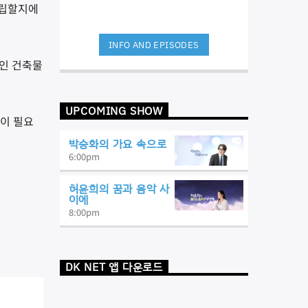
건립할지에
INFO AND EPISODES
적인 건축물
UPCOMING SHOW
정이 필요
박승화의 가요 속으로
6:00
pm
허윤희의 꿈과 음악 사
이에
8:00
pm
DK NET 앱 다운로드