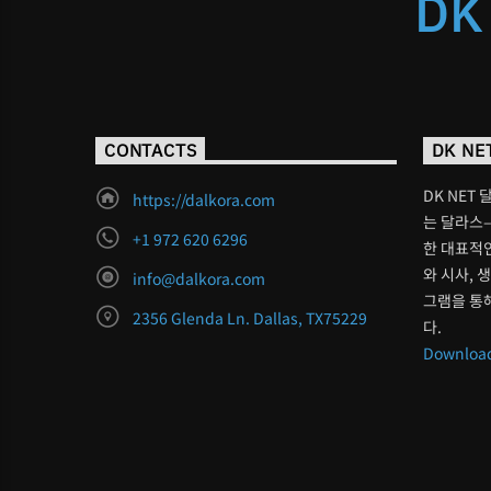
DK
CONTACTS
DK NE
DK NET 
https://dalkora.com
는 달라스–
+1 972 620 6296
한 대표적인
와 시사, 
info@dalkora.com
그램을 통
2356 Glenda Ln. Dallas, TX75229
다.
Download