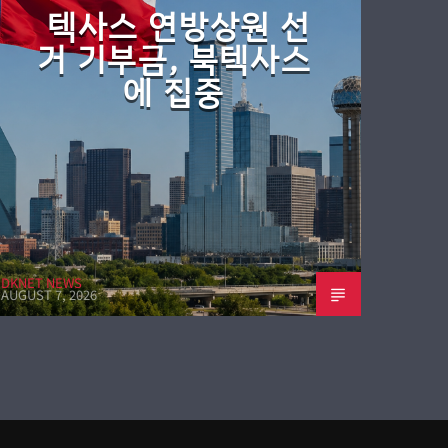
텍사스 연방상원 선
거 기부금, 북텍사스
에 집중
DKNET NEWS
AUGUST 7, 2026