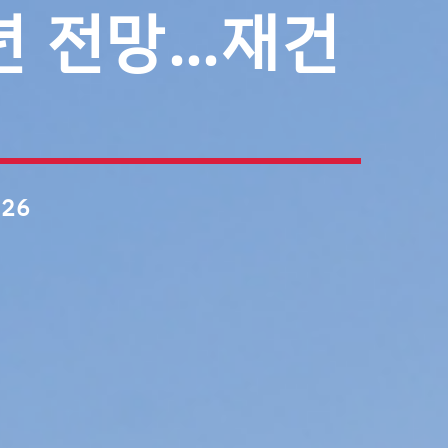
년 전망…재건
026