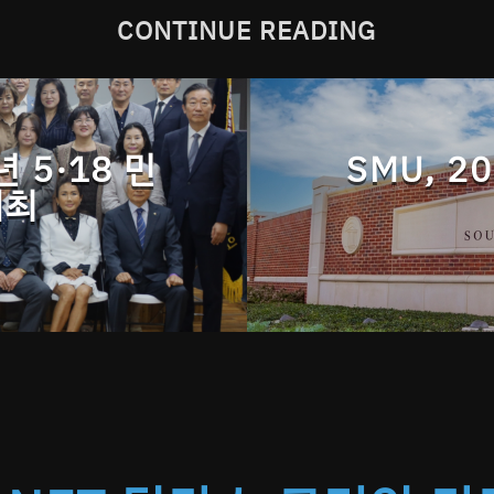
CONTINUE READING
 5·18 민
SMU, 2
개최