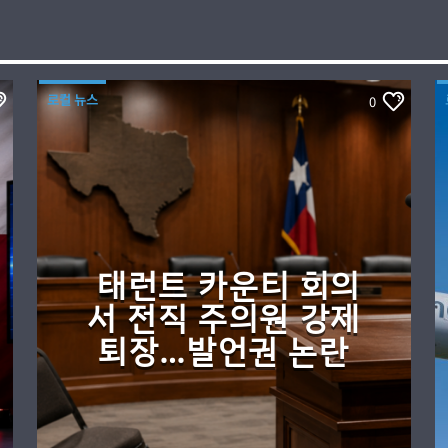
로컬 뉴스
0
태런트 카운티 회의
서 전직 주의원 강제
퇴장…발언권 논란