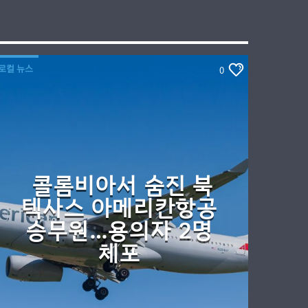
로컬 뉴스
0
콜롬비아서 숨진 북
텍사스 아메리칸항공
승무원…용의자 2명
체포