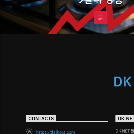
DK
CONTACTS
DK NE
DK NET 
https://dalkora.com