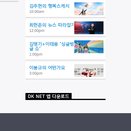
김주현의 행복스케치
10:00
am
최현준의 뉴스 따라잡기
12:00
pm
김명기+이태용 ‘싱글벙
글 쇼’
1:00
pm
이봉규의 어떤가요
3:00
pm
DK NET 앱 다운로드