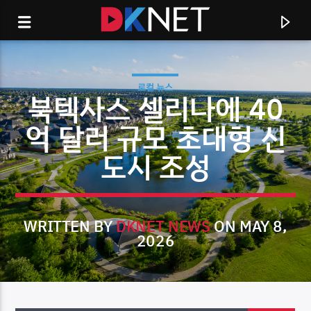
로컬 뉴스
북텍사스 셀리나에 40
억 달러 규모 초대형 신
도시 조성
WRITTEN BY
DKNET NEWS
ON MAY 8,
2026
CURRENT TRACK
TITLE
ARTIST