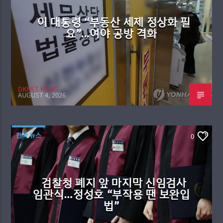
이 대통령 “부동산 세제 정상화 필
요”…여야 공방 격화
DKNET NEWS
AUGUST 4, 2026
한국 뉴스
0
검찰청 폐지 앞 마지막 신임검사
임관식…정성호 “부작용 땐 보완입
법”