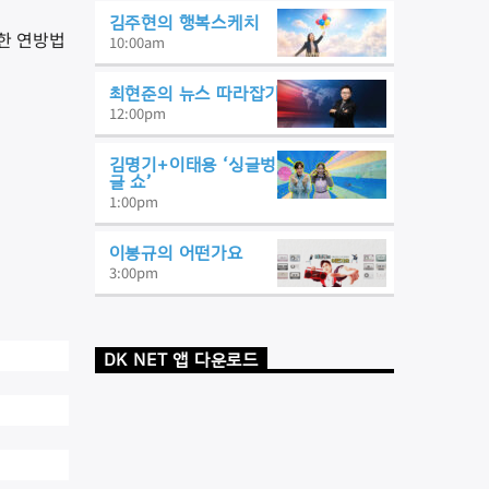
김주현의 행복스케치
한 연방법
10:00
am
최현준의 뉴스 따라잡기
12:00
pm
김명기+이태용 ‘싱글벙
글 쇼’
1:00
pm
이봉규의 어떤가요
3:00
pm
DK NET 앱 다운로드