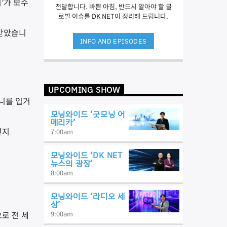
’가 보수
전달합니다. 바쁜 아침, 반드시 알아야 할 글
로벌 이슈를 DK NET이 정리해 드립니다.
 받았습니
INFO AND EPISODES
UPCOMING SHOW
니를 입거
모닝와이드 ‘굿모닝 어
메리카’
인지
7:00
am
모닝와이드 ‘DK NET
뉴스의 광장’
8:00
am
모닝와이드 ‘라디오 세
상’
로 전 세
9:00
am