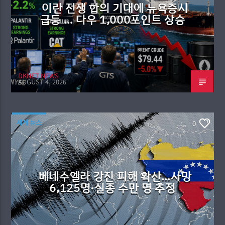
이란 전쟁 합의 기대에 뉴욕증시
급등 … 다우 1,000포인트 상승
DKNET NEWS
AUGUST 4, 2026
세계 뉴스
0
베네수엘라 강진 피해 확산…사망
6,125명·실종 수만 명 추정