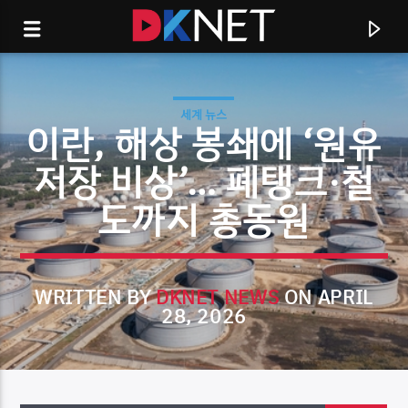
세계 뉴스
이란, 해상 봉쇄에 ‘원유
저장 비상’… 폐탱크·철
도까지 총동원
WRITTEN BY
DKNET NEWS
ON APRIL
28, 2026
CURRENT TRACK
TITLE
ARTIST