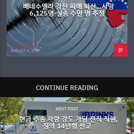
베네수엘라 강진 피해 확산…사망
6,125명·실종 수만 명 추정
DKNET NEWS
AUGUST 4, 2026
CONTINUE READING
NEXT POST
현금 수송 차량 강도 가담 전직 직원,
징역 14년형 선고