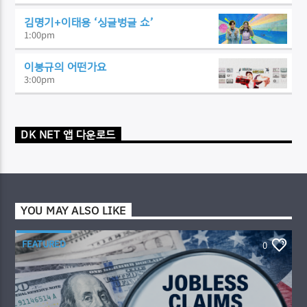
김명기+이태용 ‘싱글벙글 쇼’
1:00
pm
이봉규의 어떤가요
3:00
pm
DK NET 앱 다운로드
YOU MAY ALSO LIKE
FEATURED
0