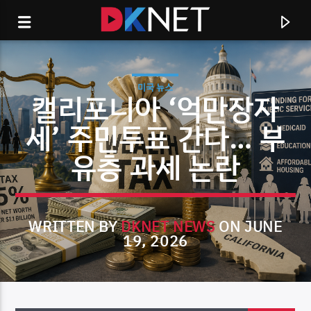
미국 뉴스
캘리포니아 ‘억만장자
세’ 주민투표 간다… 부
유층 과세 논란
WRITTEN BY
DKNET NEWS
ON JUNE
19, 2026
CURRENT TRACK
TITLE
ARTIST