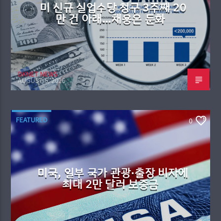
미 신규 실업수당 청구 3주째 20
만 건 아래…채용은 둔화
DKNET NEWS
AUGUST 6, 2026
FEATURED
0
미국, 일부 국가 관광·출장 비자에
최대 2만 달러 보증금