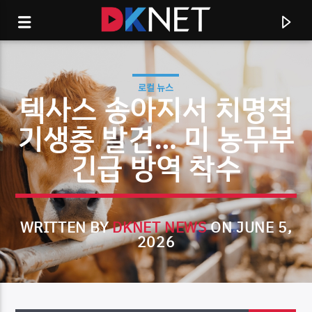
로컬 뉴스
텍사스 송아지서 치명적
기생충 발견… 미 농무부
긴급 방역 착수
WRITTEN BY
DKNET NEWS
ON JUNE 5,
2026
CURRENT TRACK
TITLE
ARTIST