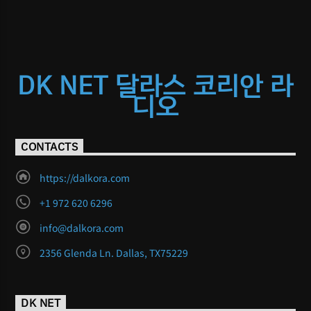
DK NET 달라스 코리안 라
디오
CONTACTS
https://dalkora.com
+1 972 620 6296
info@dalkora.com
2356 Glenda Ln. Dallas, TX75229
DK NET