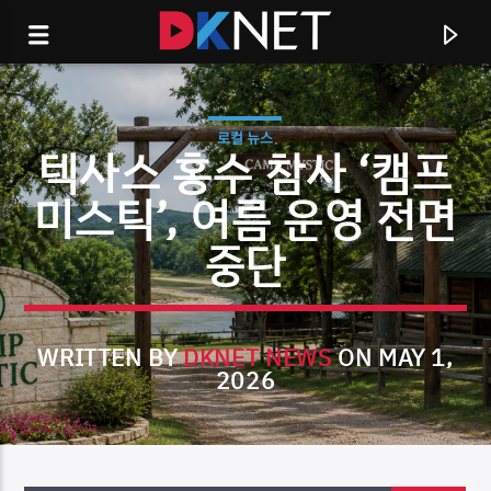
로컬 뉴스
텍사스 홍수 참사 ‘캠프
미스틱’, 여름 운영 전면
중단
WRITTEN BY
DKNET NEWS
ON MAY 1,
2026
CURRENT TRACK
TITLE
ARTIST