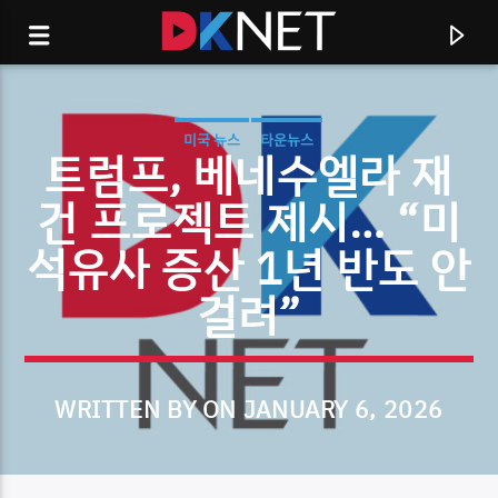
미국 뉴스
타운뉴스
트럼프, 베네수엘라 재
건 프로젝트 제시… “미
석유사 증산 1년 반도 안
걸려”
WRITTEN BY ON JANUARY 6, 2026
CURRENT TRACK
TITLE
ARTIST