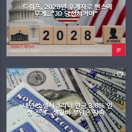
트럼프, 2028년 후계자로 밴스에
무게…“JD 당선시켜야”
DKNET NEWS
AUGUST 7, 2026
미국 뉴스
0
내년 소셜시큐리티 연금 3.8% 인
상 전망…생활비 부담은 지속