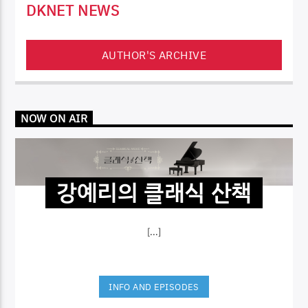
DKNET NEWS
AUTHOR'S ARCHIVE
NOW ON AIR
강예리의 클래식 산책
[...]
INFO AND EPISODES