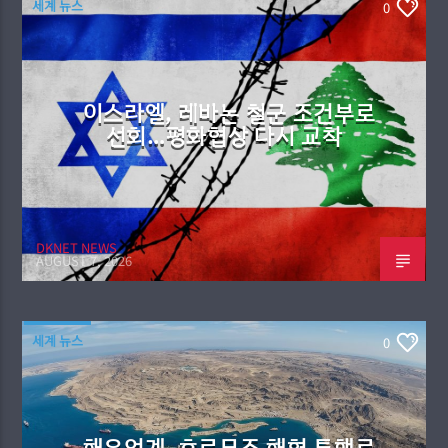
세계 뉴스
0
이스라엘, 레바논 철군 조건부로
선회…평화협상 다시 교착
DKNET NEWS
AUGUST 7, 2026
세계 뉴스
0