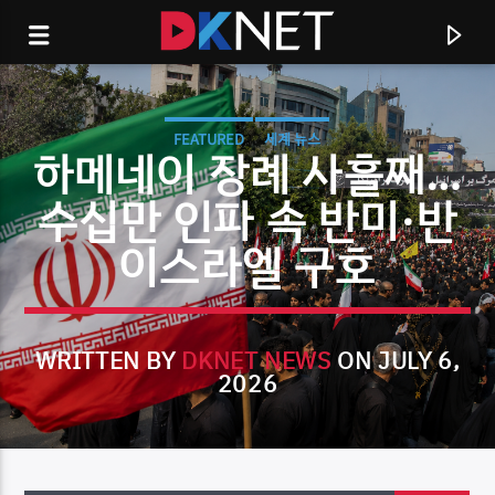
FEATURED
세계 뉴스
하메네이 장례 사흘째…
수십만 인파 속 반미·반
이스라엘 구호
WRITTEN BY
DKNET NEWS
ON JULY 6,
2026
CURRENT TRACK
TITLE
ARTIST