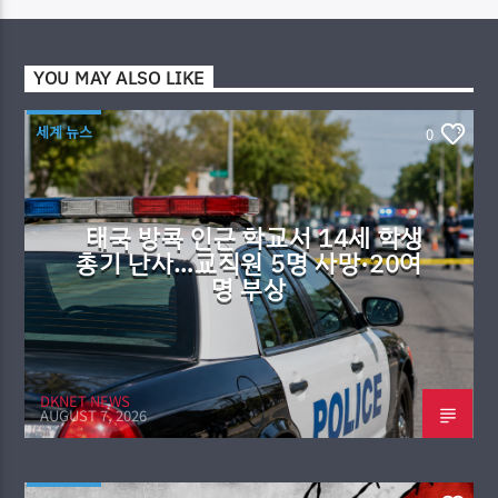
YOU MAY ALSO LIKE
세계 뉴스
0
태국 방콕 인근 학교서 14세 학생
총기 난사…교직원 5명 사망·20여
명 부상
DKNET NEWS
AUGUST 7, 2026