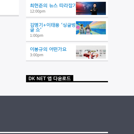
최현준의 뉴스 따라잡기
12:00
pm
김명기+이태용 ‘싱글벙
글 쇼’
1:00
pm
이봉규의 어떤가요
3:00
pm
DK NET 앱 다운로드