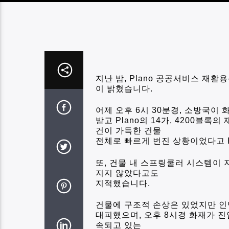
지난 밤
, Plano
공공서비스 재활용센
이 밝혔습니다
.
어제 오후
6
시
30
분경
,
소방국이 
받고
Plano
의
14
가
, 4200
블록의 
건이 가득한 건물
전체로 빠르게 번진 상황이었다고
또
,
건물 내 스프링쿨러 시스템이 
지지 않았다고도
지적했습니다
.
건물에 구조적 손상은 있었지만 인
대피했으며
,
오후
8
시경 화재가 진
속되고 있는