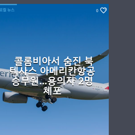
로컬 뉴스
0
콜롬비아서 숨진 북
텍사스 아메리칸항공
승무원…용의자 2명
체포