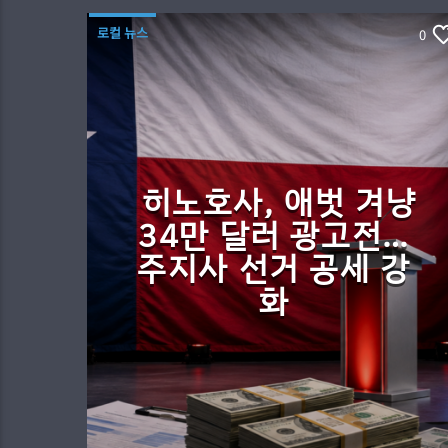
로컬 뉴스
0
히노호사, 애벗 겨냥
34만 달러 광고전…
주지사 선거 공세 강
화