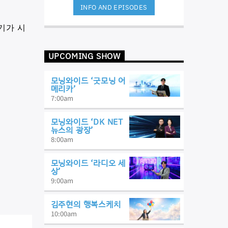
INFO AND EPISODES
기가 시
UPCOMING SHOW
모닝와이드 ‘굿모닝 어
메리카’
7:00
am
모닝와이드 ‘DK NET
뉴스의 광장’
8:00
am
모닝와이드 ‘라디오 세
상’
9:00
am
김주현의 행복스케치
10:00
am