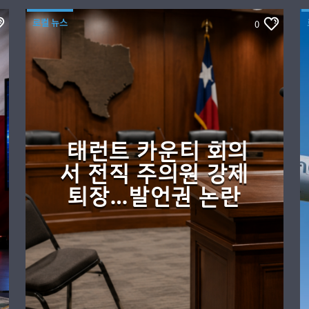
로컬 뉴스
0
태런트 카운티 회의
서 전직 주의원 강제
퇴장…발언권 논란