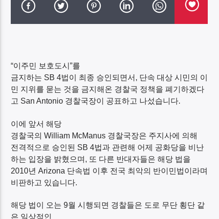
“이주민 보호도시”를
DK NET Radio.co
금지하는
SB 4
법이 최종 승인되면서
,
단속 대상 시민의 이
민 지위를 묻는 것을 금지해온 경찰국 정책을 폐기하겠다
고
San Antonio
경찰국장이 공표하고 나섰습니다
.
이에 앞서 해당
경찰국의
William McManus
경찰국장은 주지사에 의해
전격적으로 승인된
SB 4
법과 관련해 어제 공화당을 비난
하는 입장을 밝혔으며
,
또 다른 반대자들은 해당 법을
2010
년
Arizona
단속법 이후 전국 최악의 반이민법이라며
비판하고 있습니다
.
해당 법이 오는
9
월 시행되면 경찰들은 도로 무단 횡단 같
은 일상적인