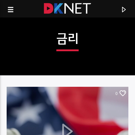
금리
0
CURRENT TRACK
TITLE
ARTIST