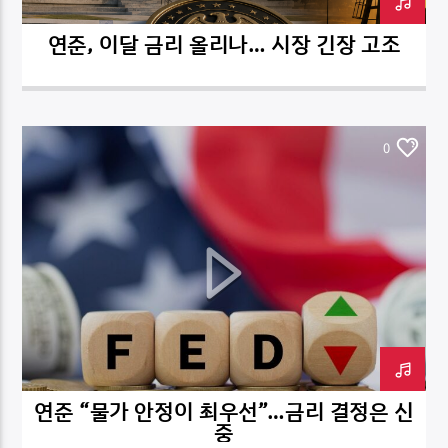
연준, 이달 금리 올리나… 시장 긴장 고조
0
연준 “물가 안정이 최우선”…금리 결정은 신
중