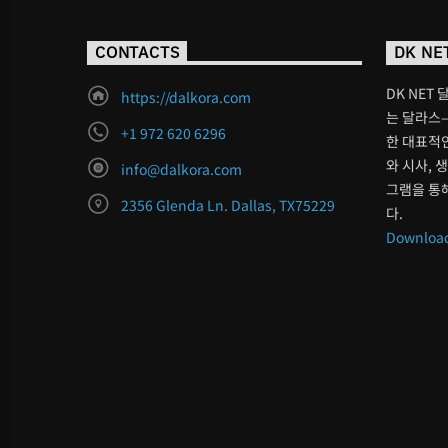
CONTACTS
DK NE
DK NET 
https://dalkora.com
는 달라스–
+1 972 620 6296
한 대표적인
와 시사, 
info@dalkora.com
그램을 통
2356 Glenda Ln. Dallas, TX75229
다.
Download