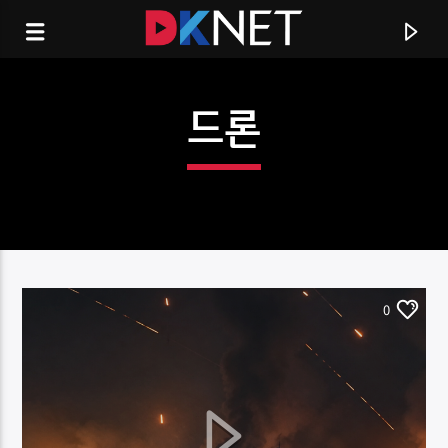
드론
0
CURRENT TRACK
TITLE
ARTIST