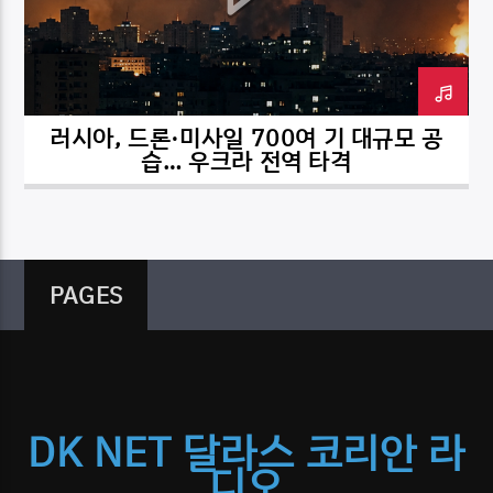
러시아, 드론·미사일 700여 기 대규모 공
DK NET Radio.co
습… 우크라 전역 타격
PAGES
DK NET 달라스 코리안 라
디오