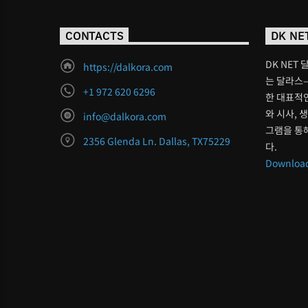
CONTACTS
DK NE
DK NET 
https://dalkora.com
는 달라스–
+1 972 620 6296
한 대표적인
와 시사, 
info@dalkora.com
그램을 통
2356 Glenda Ln. Dallas, TX75229
다.
Download