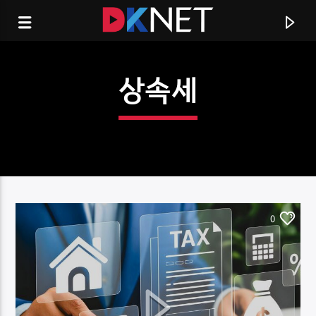
상속세
0
CURRENT TRACK
TITLE
ARTIST