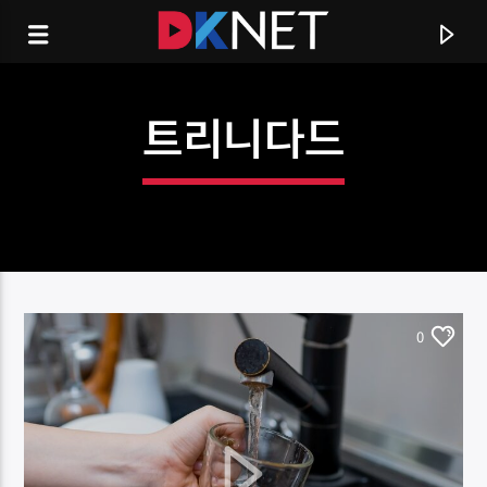
트리니다드
0
CURRENT TRACK
TITLE
ARTIST