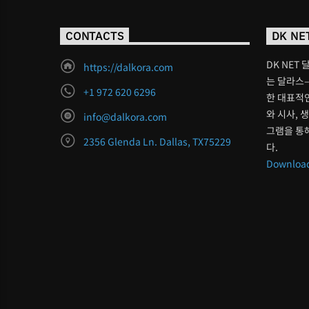
CONTACTS
DK NE
DK NET 
https://dalkora.com
는 달라스–
+1 972 620 6296
한 대표적인
와 시사, 
info@dalkora.com
그램을 통
2356 Glenda Ln. Dallas, TX75229
다.
Download