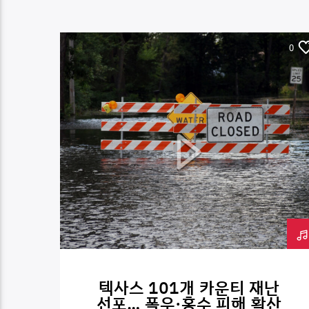
0
텍사스 101개 카운티 재난
선포… 폭우·홍수 피해 확산