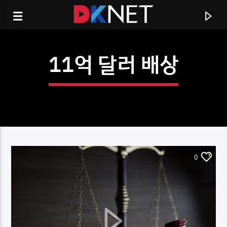
11억 달러 배상
0
CURRENT TRACK
TITLE
ARTIST