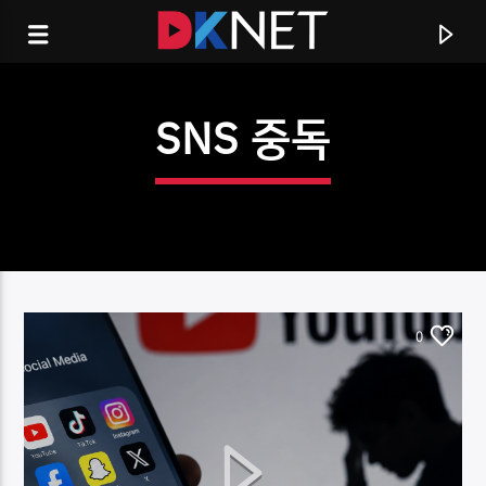
SNS 중독
0
CURRENT TRACK
TITLE
ARTIST