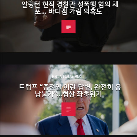
알링턴 현직 경찰관 성폭행 혐의 체
포… 바디캠 가림 의혹도
PREVIOUS POST
트럼프 “종전안 이란 답변, 완전히 용
납불가”…협상 좌초위기