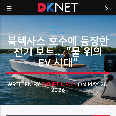
로컬 뉴스
북텍사스 호수에 등장한
전기 보트… “물 위의
EV 시대”
WRITTEN BY
DKNET NEWS
ON MAY 26,
2026
CURRENT TRACK
TITLE
ARTIST