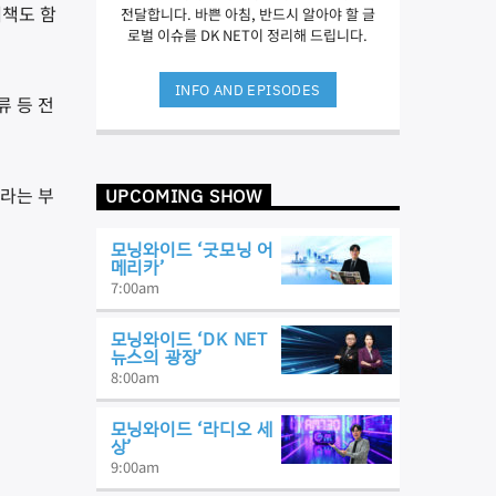
대책도 함
전달합니다. 바쁜 아침, 반드시 알아야 할 글
로벌 이슈를 DK NET이 정리해 드립니다.
INFO AND EPISODES
류 등 전
이라는 부
UPCOMING SHOW
모닝와이드 ‘굿모닝 어
메리카’
7:00
am
모닝와이드 ‘DK NET
뉴스의 광장’
8:00
am
모닝와이드 ‘라디오 세
상’
9:00
am