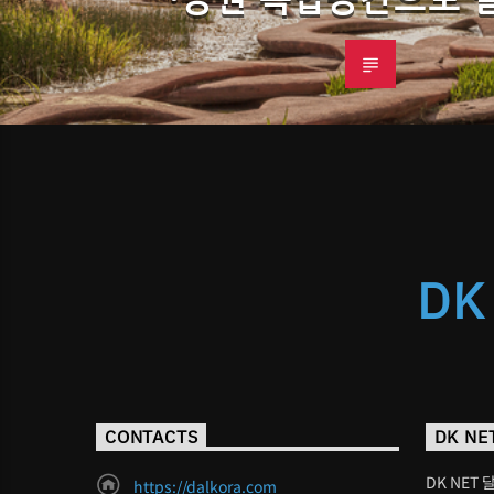
DK
CONTACTS
DK NE
DK NET 
https://dalkora.com