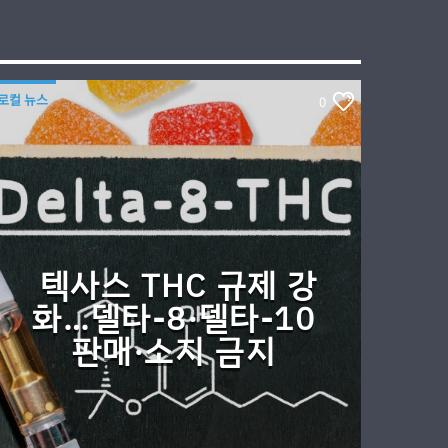
로컬 뉴스
0
텍사스 THC 규제 강
화…델타-8·델타-10
판매·소지 금지