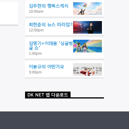
김주현의 행복스케치
10:00
am
최현준의 뉴스 따라잡기
12:00
pm
김명기+이태용 ‘싱글벙
글 쇼’
1:00
pm
이봉규의 어떤가요
3:00
pm
DK NET 앱 다운로드