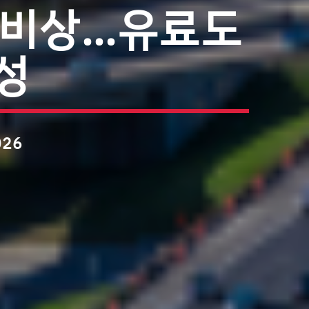
잡 비상…유료도
성
026