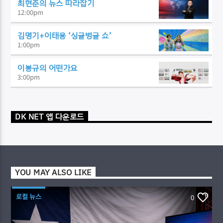
최현준의 뉴스 따라잡기
12:00
pm
김명기+이태용 ‘싱글벙글 쇼’
1:00
pm
이봉규의 어떤가요
3:00
pm
DK NET 앱 다운로드
YOU MAY ALSO LIKE
로컬 뉴스
0