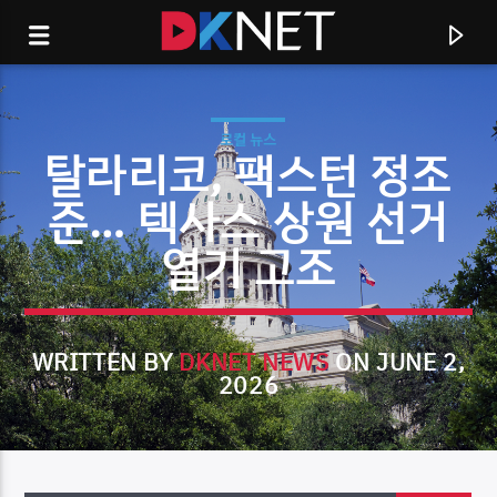
로컬 뉴스
탈라리코, 팩스턴 정조
준… 텍사스 상원 선거
열기 고조
WRITTEN BY
DKNET NEWS
ON JUNE 2,
2026
CURRENT TRACK
TITLE
ARTIST