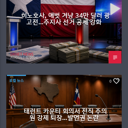
히노호사, 애벗 겨냥 34만 달러 광
고전…주지사 선거 공세 강화
DKNET NEWS
AUGUST 5, 2026
로컬 뉴스
0
태런트 카운티 회의서 전직 주의
원 강제 퇴장…발언권 논란