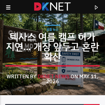
로컬 뉴스
텍사스 여름 캠프 허가
지연… 개장 앞두고 혼란
확산
WRITTEN BY
DKNET NEWS
ON MAY 11,
2026
CURRENT TRACK
TITLE
ARTIST