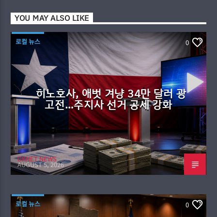
YOU MAY ALSO LIKE
로컬 뉴스
0
히노호사, 애벗 겨냥 34만 달러 광
고전…주지사 선거 공세 강화
DKNET NEWS
AUGUST 5, 2026
로컬 뉴스
0