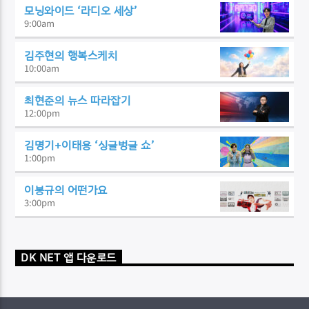
모닝와이드 ‘라디오 세상’
9:00
am
김주현의 행복스케치
10:00
am
최현준의 뉴스 따라잡기
12:00
pm
김명기+이태용 ‘싱글벙글 쇼’
1:00
pm
이봉규의 어떤가요
3:00
pm
DK NET 앱 다운로드