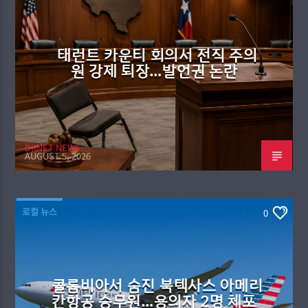
태런트 카운티 회의서 전직 주의
원 강제 퇴장…발언권 논란
DKNET NEWS
AUGUST 5, 2026
로컬 뉴스
0
콜롬비아서 숨진 북텍사스 아메리
칸항공 승무원…용의자 2명 체포