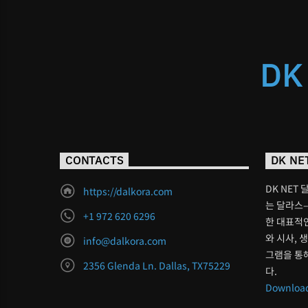
DK
CONTACTS
DK NE
DK NET 
https://dalkora.com
는 달라스–
+1 972 620 6296
한 대표적인
와 시사, 
info@dalkora.com
그램을 통
2356 Glenda Ln. Dallas, TX75229
다.
Download