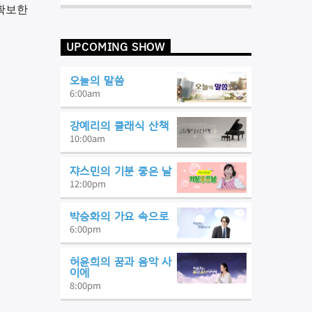
확보한
UPCOMING SHOW
오늘의 말씀
6:00
am
강예리의 클래식 산책
10:00
am
쟈스민의 기분 좋은 날
12:00
pm
박승화의 가요 속으로
6:00
pm
허윤희의 꿈과 음악 사
이에
8:00
pm