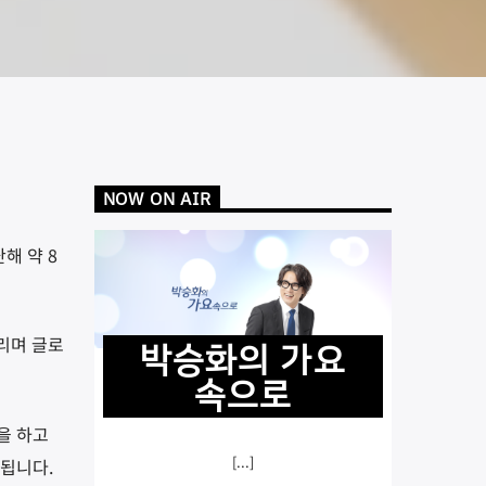
NOW ON AIR
난해 약
8
리며 글로
박승화의 가요
속으로
을 하고
[...]
석됩니다
.