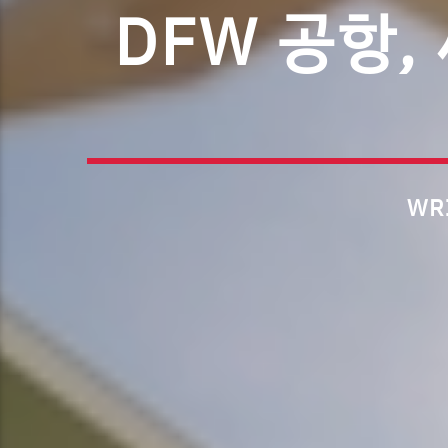
DFW 공항,
WR