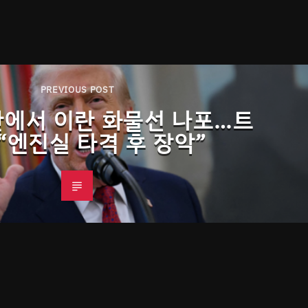
PREVIOUS POST
만에서 이란 화물선 나포…트
“엔진실 타격 후 장악”