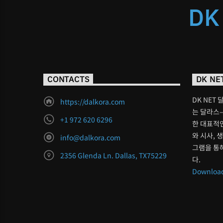
DK
CONTACTS
DK NE
DK NET 
https://dalkora.com
는 달라스–
+1 972 620 6296
한 대표적인
와 시사, 
info@dalkora.com
그램을 통
2356 Glenda Ln. Dallas, TX75229
다.
Download