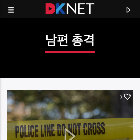
남편 총격
0
CURRENT TRACK
TITLE
ARTIST