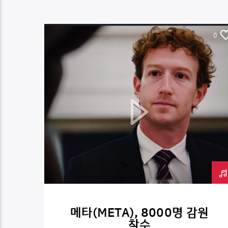
0
메타(META), 8000명 감원
착수