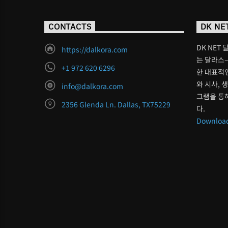
CONTACTS
DK NE
DK NET 
https://dalkora.com
는 달라스–
+1 972 620 6296
한 대표적인
와 시사, 
info@dalkora.com
그램을 통
2356 Glenda Ln. Dallas, TX75229
다.
Download