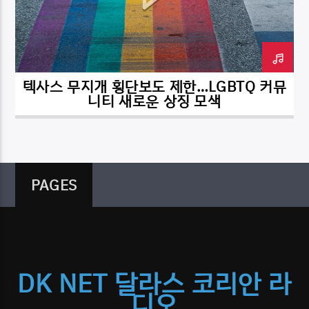
텍사스 무지개 횡단보도 제한…LGBTQ 커뮤
DK NET Radio.co
니티 새로운 상징 모색
PAGES
DK NET 달라스 코리안 라
디오