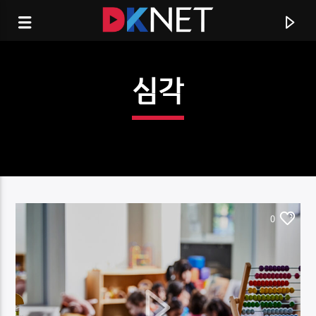
심각
0
CURRENT TRACK
TITLE
ARTIST