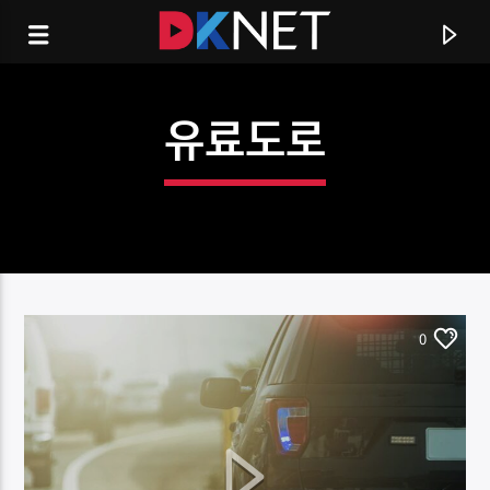
유료도로
0
CURRENT TRACK
TITLE
ARTIST