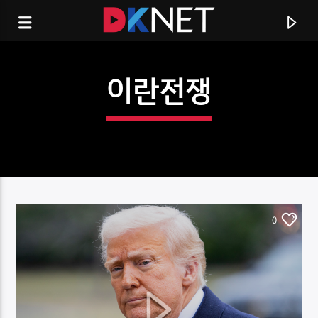
이란전쟁
0
CURRENT TRACK
TITLE
ARTIST