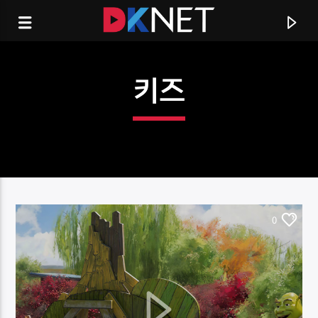
키즈
0
CURRENT TRACK
TITLE
ARTIST