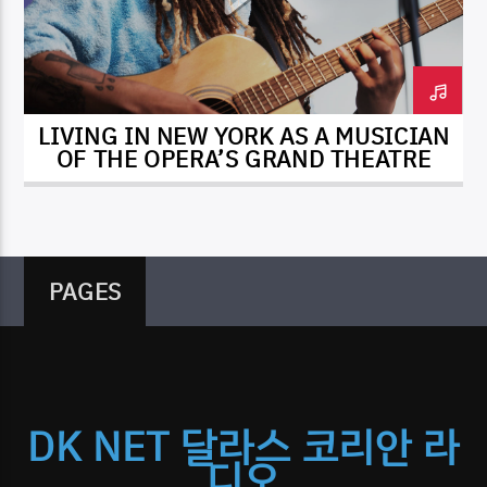
LIVING IN NEW YORK AS A MUSICIAN
DK NET Radio.co
OF THE OPERA’S GRAND THEATRE
PAGES
DK NET 달라스 코리안 라
디오