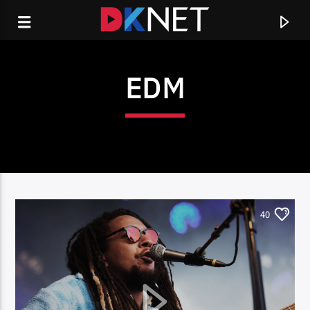
EDM
40
CURRENT TRACK
TITLE
ARTIST