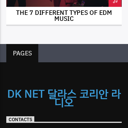
THE 7 DIFFERENT TYPES OF EDM
MUSIC
PAGES
DK NET 달라스 코리안 라
디오
CONTACTS