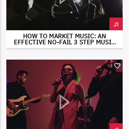
HOW TO MARKET MUSIC: AN
DK NET Radio.co
EFFECTIVE NO-FAIL 3 STEP MUSIC
MARKETING FORMULA THAT WORKS
3