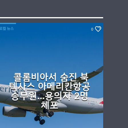
로컬 뉴스
0
콜롬비아서 숨진 북
텍사스 아메리칸항공
승무원…용의자 2명
체포