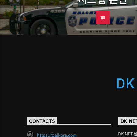
DK
CONTACTS
DK NE
DK NET 
https://dalkora.com