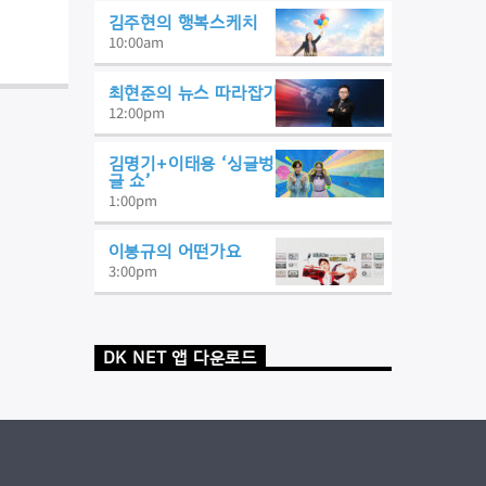
김주현의 행복스케치
10:00
am
최현준의 뉴스 따라잡기
12:00
pm
김명기+이태용 ‘싱글벙
글 쇼’
1:00
pm
이봉규의 어떤가요
3:00
pm
DK NET 앱 다운로드