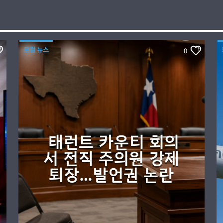
로컬 뉴스
0
태런트 카운티 회의
서 전직 주의원 강제
퇴장…발언권 논란