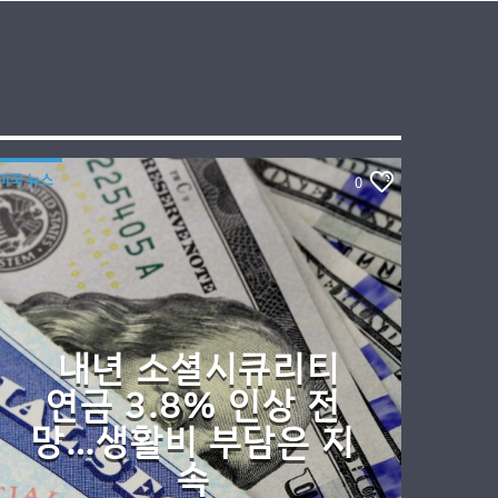
미국 뉴스
0
내년 소셜시큐리티
연금 3.8% 인상 전
망…생활비 부담은 지
속