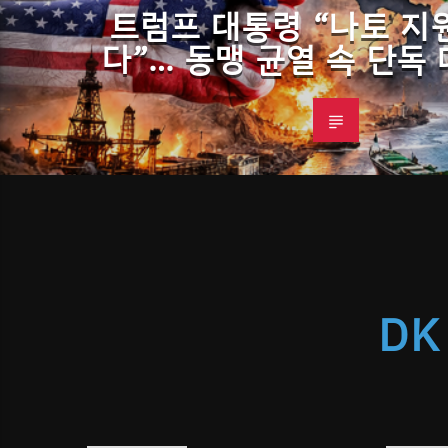
트럼프 대통령 “나토 지
다”… 동맹 균열 속 단독
DK