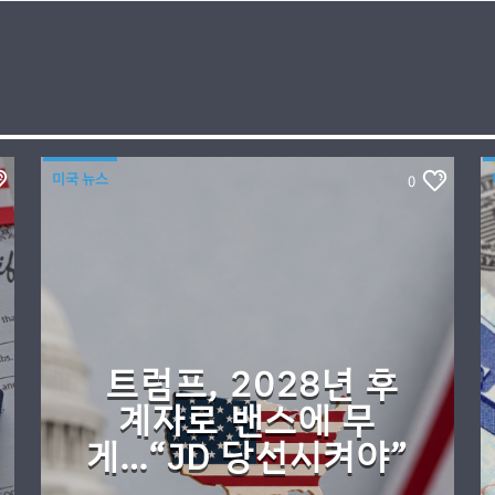
미국 뉴스
0
트럼프, 2028년 후
계자로 밴스에 무
게…“JD 당선시켜야”