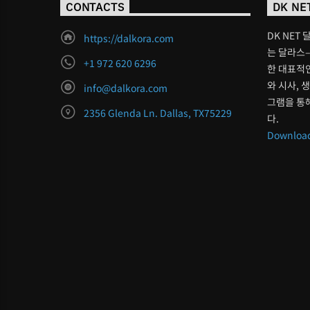
CONTACTS
DK NE
DK NET 
https://dalkora.com
는 달라스–
+1 972 620 6296
한 대표적인
와 시사, 
info@dalkora.com
그램을 통
2356 Glenda Ln. Dallas, TX75229
다.
Download