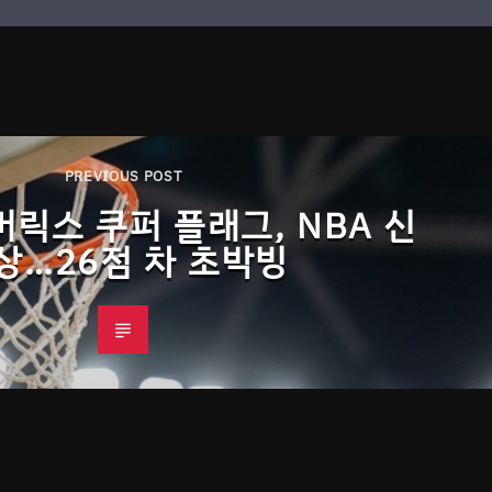
PREVIOUS POST
릭스 쿠퍼 플래그, NBA 신
상…26점 차 초박빙