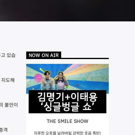
주고 있습
NOW ON AIR
을 지도해
김명기+이태용
‘싱글벙글 쇼’
의 불안이
THE SMILE SHOW
 충격
지루한 오후를 날려버릴 강력한 웃음 폭탄!