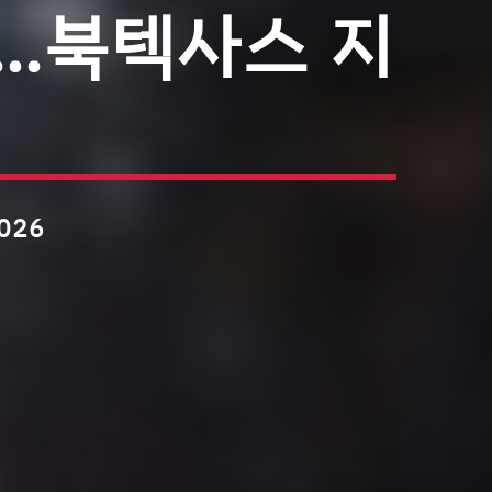
란…북텍사스 지
2026