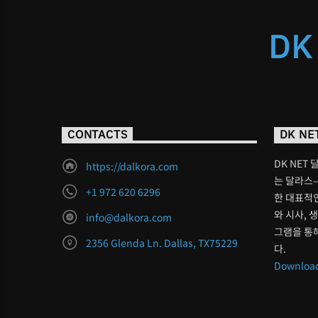
DK
CONTACTS
DK NE
DK NET 
https://dalkora.com
는 달라스–
+1 972 620 6296
한 대표적인
와 시사, 
info@dalkora.com
그램을 통
2356 Glenda Ln. Dallas, TX75229
다.
Download