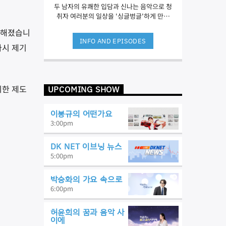
두 남자의 유쾌한 입담과 신나는 음악으로 청
취자 여러분의 일상을 '싱글벙글'하게 만들
어 드립니다.
전해졌습니
INFO AND EPISODES
다시 제기
위한 제도
UPCOMING SHOW
이봉규의 어떤가요
3:00
pm
DK NET 이브닝 뉴스
5:00
pm
박승화의 가요 속으로
6:00
pm
허윤희의 꿈과 음악 사
이에