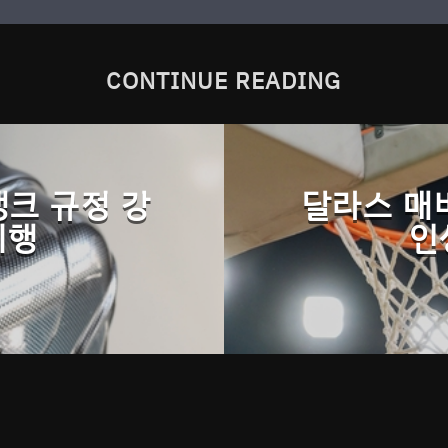
CONTINUE READING
뱅크 규정 강
달라스 매버
시행
인