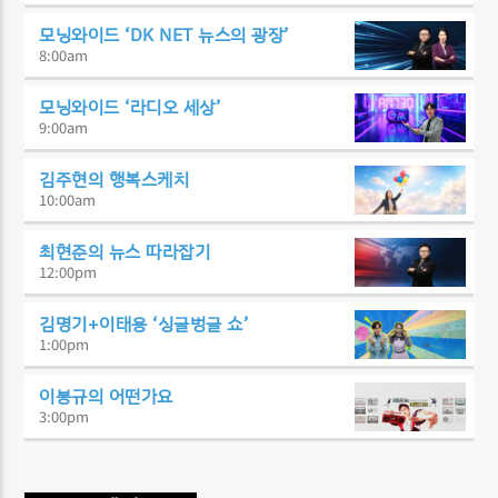
모닝와이드 ‘DK NET 뉴스의 광장’
8:00
am
모닝와이드 ‘라디오 세상’
9:00
am
김주현의 행복스케치
10:00
am
최현준의 뉴스 따라잡기
12:00
pm
김명기+이태용 ‘싱글벙글 쇼’
1:00
pm
이봉규의 어떤가요
3:00
pm