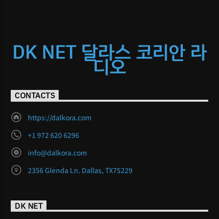
DK NET 달라스 코리안 라
디오
CONTACTS
https://dalkora.com
+1 972 620 6296
info@dalkora.com
2356 Glenda Ln. Dallas, TX75229
DK NET