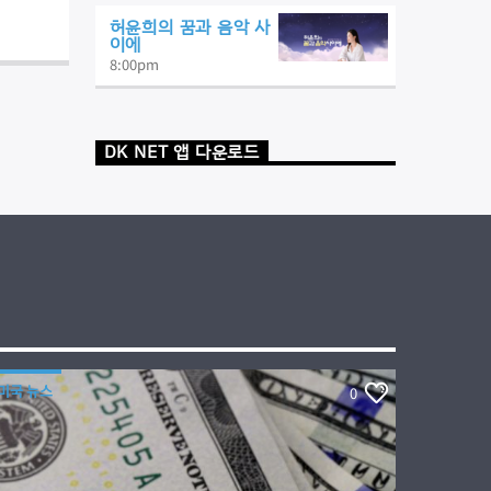
허윤희의 꿈과 음악 사
이에
8:00
pm
DK NET 앱 다운로드
미국 뉴스
0