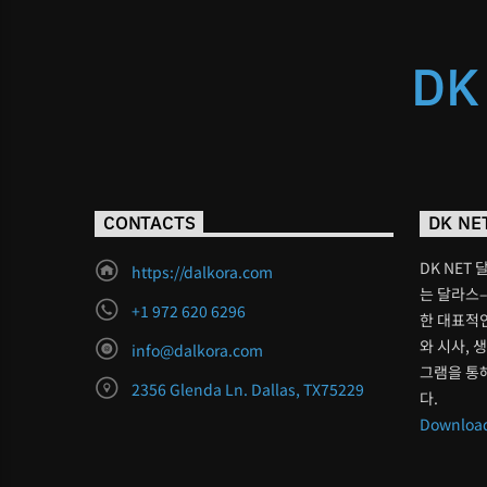
DK
CONTACTS
DK NE
DK NET 
https://dalkora.com
는 달라스–
+1 972 620 6296
한 대표적인
와 시사, 
info@dalkora.com
그램을 통
2356 Glenda Ln. Dallas, TX75229
다.
Download