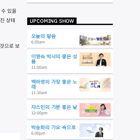
 수 있을
아진 상태
UPCOMING SHOW
오늘의 말씀
6:00
am
 것으로 보
이영숙 박사의 좋은 성
품
11:00
am
백하영의 가장 좋은 노
래
11:30
am
쟈스민의 기분 좋은 날
12:00
pm
박승화의 가요 속으로
6:00
pm