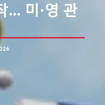
작… 미·영 관
2026