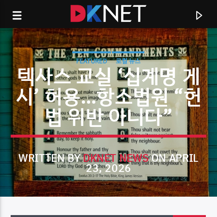
FEATURED
로컬 뉴스
텍사스 교실 ‘십계명 게
시’ 허용…항소법원 “헌
법 위반 아니다”
WRITTEN BY
DKNET NEWS
ON APRIL
23, 2026
CURRENT TRACK
TITLE
ARTIST