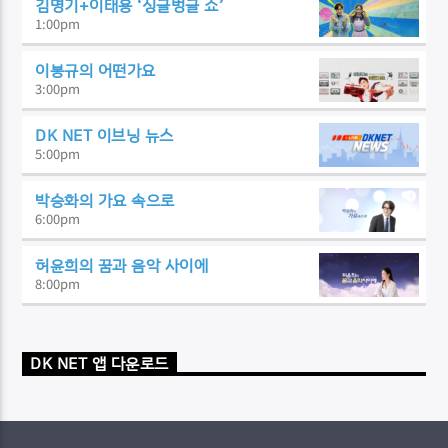
김명기+이태용 ‘싱글벙글 쇼’
1:00
pm
이봉규의 어떤가요
3:00
pm
DK NET 이브닝 뉴스
5:00
pm
박승화의 가요 속으로
6:00
pm
허윤희의 꿈과 음악 사이에
8:00
pm
DK NET 앱 다운로드