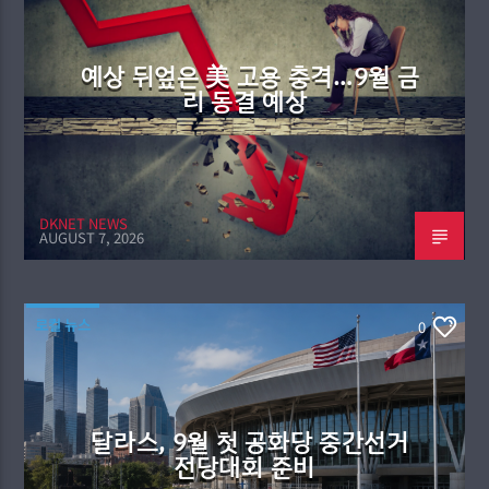
예상 뒤엎은 美 고용 충격…9월 금
리 동결 예상
DKNET NEWS
AUGUST 7, 2026
로컬 뉴스
0
달라스, 9월 첫 공화당 중간선거
전당대회 준비