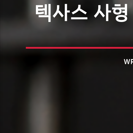
텍사스 사형
WR