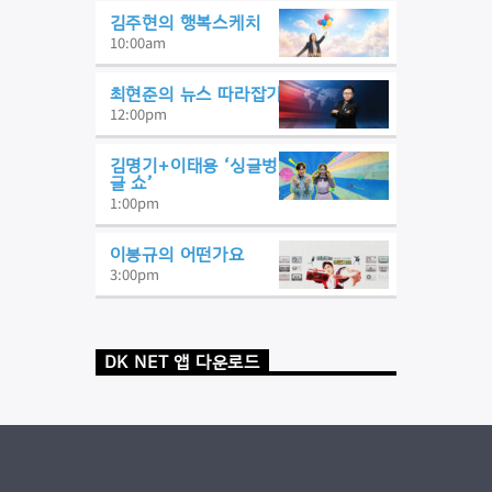
김주현의 행복스케치
10:00
am
최현준의 뉴스 따라잡기
12:00
pm
김명기+이태용 ‘싱글벙
글 쇼’
1:00
pm
이봉규의 어떤가요
3:00
pm
DK NET 앱 다운로드