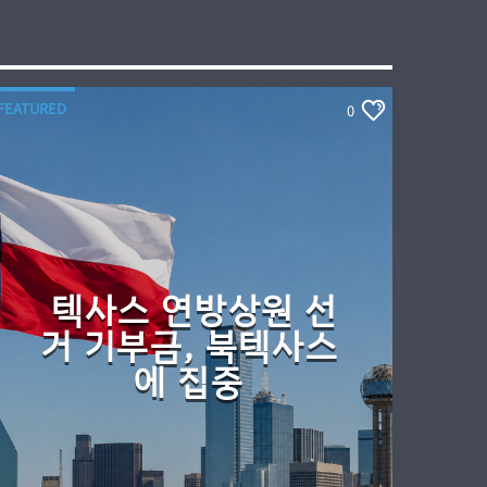
FEATURED
0
텍사스 연방상원 선
거 기부금, 북텍사스
에 집중