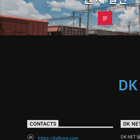
DK
CONTACTS
DK NE
DK NET 
https://dalkora.com