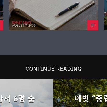
DKNET NEWS
AUGUST 7, 2026
CONTINUE READING
칸서 6명 숨
애벗 “중