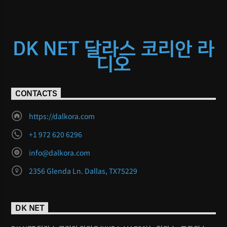
DK NET 달라스 코리안 라
디오
CONTACTS
https://dalkora.com
+1 972 620 6296
info@dalkora.com
2356 Glenda Ln. Dallas, TX75229
DK NET