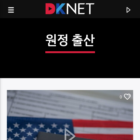
원정 출산
0
CURRENT TRACK
TITLE
ARTIST