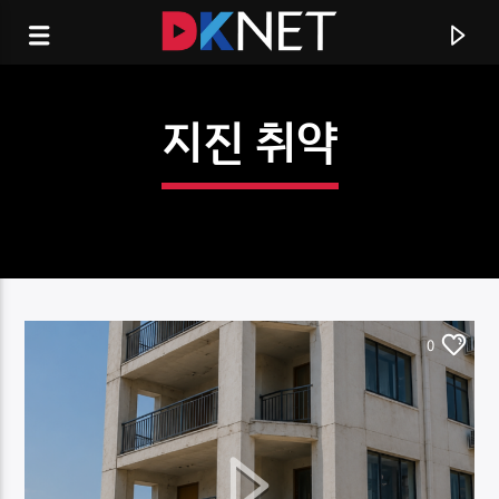
지진 취약
0
CURRENT TRACK
TITLE
ARTIST